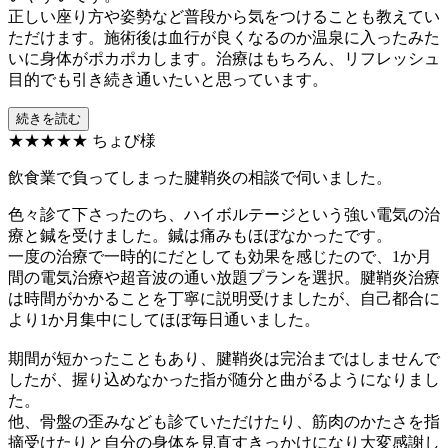
正しい座り方や姿勢など普段から気をつけることも教えてい
ただけます。施術後は血行が良くなるのか温泉に入ったみた
いに身体がポカポカします。治療はもちろん、リフレッシュ
目的でも引き続き通いたいと思っています。
続きを読む
★★★★★
ちょび様
飲食業で負ってしまった腱鞘炎の相談で伺いました。
色々診て下さったのち、ハイボルテージという強い電気の治
療と鍼を受けました。鍼は痛みもほぼなかったです。
一度の治療で一時的にだとしても効果を感じたので、1か月
間の電気治療や超音波の通い放題プランを選択。腱鞘炎治療
は時間がかかることを丁寧に説明受けましたが、自己都合に
より1か月集中にしてほぼ毎日通いました。
期間が短かったこともあり、腱鞘炎は完治まではしませんで
したが、握り込めなかった指が随分と曲がるようになりまし
た。
他、骨盤の歪みなども診ていただけたり、筋肉のかたさを指
摘受けたりと自分の身体を見直すきっかけになり大変感謝し