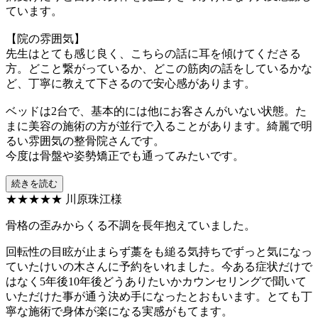
ています。
【院の雰囲気】
先生はとても感じ良く、こちらの話に耳を傾けてくださる
方。どこと繋がっているか、どこの筋肉の話をしているかな
ど、丁寧に教えて下さるので安心感があります。
ベッドは2台で、基本的には他にお客さんがいない状態。た
まに美容の施術の方が並行で入ることがあります。綺麗で明
るい雰囲気の整骨院さんです。
今度は骨盤や姿勢矯正でも通ってみたいです。
続きを読む
★★★★★
川原珠江様
骨格の歪みからくる不調を長年抱えていました。
回転性の目眩が止まらず藁をも縋る気持ちでずっと気になっ
ていたけいの木さんに予約をいれました。今ある症状だけで
はなく5年後10年後どうありたいかカウンセリングで聞いて
いただけた事が通う決め手になったとおもいます。とても丁
寧な施術で身体が楽になる実感がもてます。