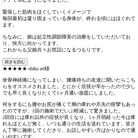
緊張した筋肉をほぐしていくイメージで
毎回最初は凝り固まっている身体が、終わる頃にはほぐれて
ます。
ちなみに、娘は起立性調節障害の治療をしていただいてお
り、快方に向かってます。
これからも父娘共々お世話になるつもりです。
続きを読む
★★★★★
shika ari様
坐骨神経痛になってしまい、腰痛持ちの友達に聞いたらこち
らをオススメされました。とにかく症状が辛かったので少し
でも早く良くなりたくて1ヶ月通い放題にしました。
何をするにも腰やお尻が痛くて脚の痺れや爪先の痙攣もあっ
たのですが、1回の施術でだいぶ軽減して驚きました。
2回目には痺れ以外の症状が良くなり、1ヶ月弱経った今は痺
れもほとんど無く、いつも通りの生活を送れています。皆さ
ん丁寧に施術してくださり、お話しやすい方ばかりなので通
いやすいです。