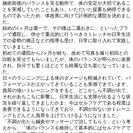
施術前後のバランスを見る動作で、体の安定が大切であるこ
とを実感していたこともあり、いただいた提案も納得できる
ものであったため、体改善に向けて計画的な通院を決めまし
た。
始めの1ヶ月は週一で、その後は二週おきに、といったプラ
ンで通院し、併せて重点的に行うべきストレッチや日常生活
での姿勢の矯正などの指導も受け、日常に取り入れて実践し
ていきました。
初めての通院から2ヶ月が経ち、改めて写真を撮り初回との
比較を見せてもらいましたが、体のバランスが明らかに改善
され、自分でも驚くほどとても綺麗な立ち姿になっていまし
た。
日々のランニングによる体のダメージも軽減されていて、パ
フォーマンスが上がってきていることも実感できています。
負荷の強いトレーニングをすると、どこかしら不調が出て、
それがあちこちに影響し、日常生活にも支障が出るような状
況を繰り返してきましたかま、今はセルフケアである程度は
改善できるようになってきており、不調が出ない分トレーニ
ングもどんどん負荷を上げていけるようになりました。
「不調が出たら鍼灸やマッサージで治してもらう」という考
えから、「体のバランスを維持して基本的にはセルフケアで