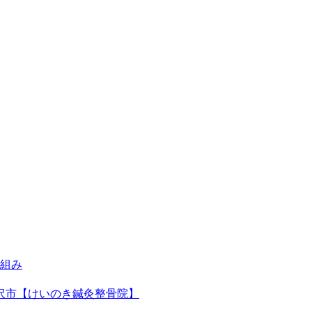
組み
沢市【けいのき鍼灸整骨院】