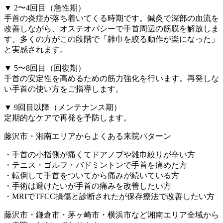
▼ 2〜4回目（急性期）
手首の炎症が落ち着いてくる時期です。鍼灸で深部の血流を
改善しながら、オステオパシーで手首周辺の筋膜を解放しま
す。多くの方がこの段階で「雑巾を絞る動作が楽になった」
と実感されます。
▼ 5〜8回目（回復期）
手首の安定性を高めるための筋力強化を行います。再発しな
い手首の使い方をご指導します。
▼ 9回目以降（メンテナンス期）
定期的なケアで再発を予防します。
藤沢市・湘南エリアからよくある来院パターン
・手首の小指側が痛くてドアノブや雑巾絞りが辛い方
・テニス・ゴルフ・バドミントンで手首を痛めた方
・転倒して手首をついてから痛みが続いている方
・手術は避けたいが手首の痛みを改善したい方
・MRIでTFCC損傷と診断されたが保存療法で改善したい方
藤沢市・鎌倉市・茅ヶ崎市・横浜市など湘南エリア全域から