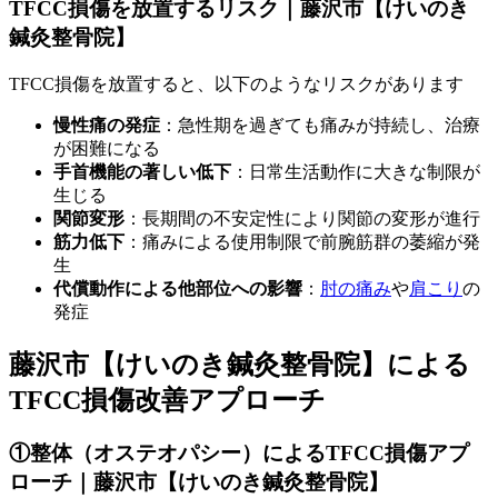
TFCC損傷を放置するリスク｜藤沢市【けいのき
鍼灸整骨院】
TFCC損傷を放置すると、以下のようなリスクがあります
慢性痛の発症
：急性期を過ぎても痛みが持続し、治療
が困難になる
手首機能の著しい低下
：日常生活動作に大きな制限が
生じる
関節変形
：長期間の不安定性により関節の変形が進行
筋力低下
：痛みによる使用制限で前腕筋群の萎縮が発
生
代償動作による他部位への影響
：
肘の痛み
や
肩こり
の
発症
藤沢市【けいのき鍼灸整骨院】による
TFCC損傷改善アプローチ
①整体（オステオパシー）によるTFCC損傷アプ
ローチ｜藤沢市【けいのき鍼灸整骨院】