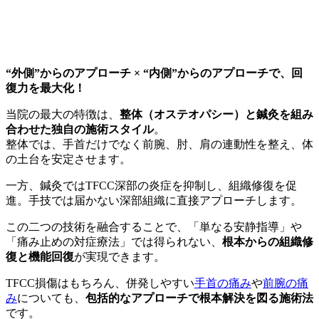
“外側”からのアプローチ × “内側”からのアプローチで、回
復力を最大化！
当院の最大の特徴は、
整体（オステオパシー）と鍼灸を組み
合わせた独自の施術スタイル
。
整体では、手首だけでなく前腕、肘、肩の連動性を整え、体
の土台を安定させます。
一方、鍼灸ではTFCC深部の炎症を抑制し、組織修復を促
進。手技では届かない深部組織に直接アプローチします。
この二つの技術を融合することで、「単なる安静指導」や
「痛み止めの対症療法」では得られない、
根本からの組織修
復と機能回復
が実現できます。
TFCC損傷はもちろん、併発しやすい
手首の痛み
や
前腕の痛
み
についても、
包括的なアプローチで根本解決を図る施術法
です。