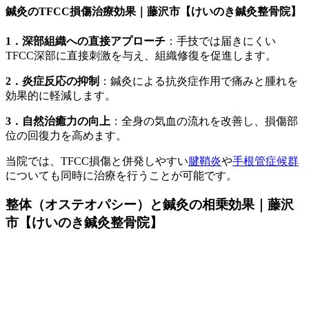
鍼灸のTFCC損傷治療効果｜藤沢市【けいのき鍼灸整骨院】
1．深部組織への直接アプローチ
：手技では届きにくい
TFCC深部に直接刺激を与え、組織修復を促進します。
2．炎症反応の抑制
：鍼灸による抗炎症作用で痛みと腫れを
効果的に軽減します。
3．自然治癒力の向上
：全身の気血の流れを改善し、損傷部
位の回復力を高めます。
当院では、TFCC損傷と併発しやすい
腱鞘炎
や
手根管症候群
についても同時に治療を行うことが可能です。
整体（オステオパシー）と鍼灸の相乗効果｜
藤沢
市【けいのき鍼灸整骨院】