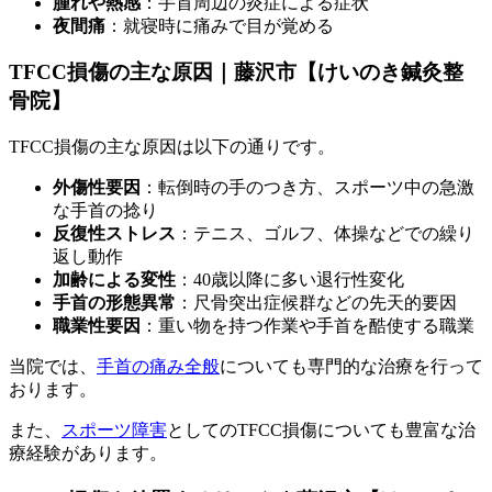
腫れや熱感
：手首周辺の炎症による症状
夜間痛
：就寝時に痛みで目が覚める
TFCC損傷の主な原因｜藤沢市【けいのき鍼灸整
骨院】
TFCC損傷の主な原因は以下の通りです。
外傷性要因
：転倒時の手のつき方、スポーツ中の急激
な手首の捻り
反復性ストレス
：テニス、ゴルフ、体操などでの繰り
返し動作
加齢による変性
：40歳以降に多い退行性変化
手首の形態異常
：尺骨突出症候群などの先天的要因
職業性要因
：重い物を持つ作業や手首を酷使する職業
当院では、
手首の痛み全般
についても専門的な治療を行って
おります。
また、
スポーツ障害
としてのTFCC損傷についても豊富な治
療経験があります。